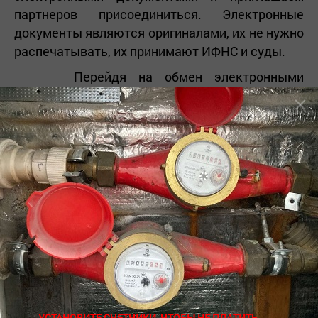
партнеров присоединиться. Электронные
документы являются оригиналами, их не нужно
распечатывать, их принимают ИФНС и суды.
Перейдя на обмен электронными
документами, мы:
Получаем документы в день выставления.
Не отправляем подписанные документы
обратно — их достаточно подписать в
системе ЭДО.
Подписываем входящие документы прямо в
1С и проводим их без ручного ввода.
Массово отправляем электронные
документы в «один клик».
УСТАНОВИТЕ СЧЕТЧИКИ, ЧТОБЫ НЕ ПЛАТИТЬ