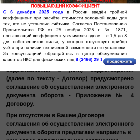
ПОВЫШАЮЩИЙ КОЭФФИЦИЕНТ
С 6 декабря 2025 года
в России введён тройной
коэффициент при расчёте стоимости холодной воды для
тех, кто не установил счётчики. Согласно Постановлению
Электронный документооборот Диадок
Правительства РФ от 25 ноября 2025 г. № 1871,
повышающий коэффициент увеличился вдвое – с 1,5 до 3
для собственников жилья, у которых отсутствует прибор
учёта при наличии технической возможности его установки.
За консультацией обращайтесь в центр обслуживания
клиентов НКС для физических лиц
8 (3466) 29-13-05
Единым типовым договором холодного
водоснабжения и (или) водоотведения
(далее по тексту - Договор) предусмотрено
соглашение об осуществлении электронного
документа оборота - Приложение № 4
Договору.
При отсутствии в Вашем Договоре
соглашения об осуществлении электронного
документа оборота предлагаем направить в